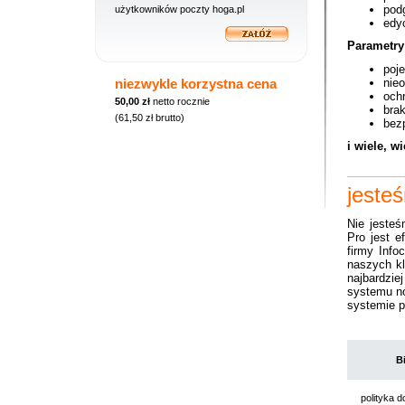
pod
użytkowników poczty hoga.pl
edyc
Parametry
poj
niezwykle korzystna cena
nie
och
50,00 zł
netto rocznie
bra
(61,50 zł brutto)
bezp
i wiele, wi
jeste
Nie jesteś
Pro jest e
firmy Info
naszych kl
najbardzi
systemu no
systemie 
B
polityka 