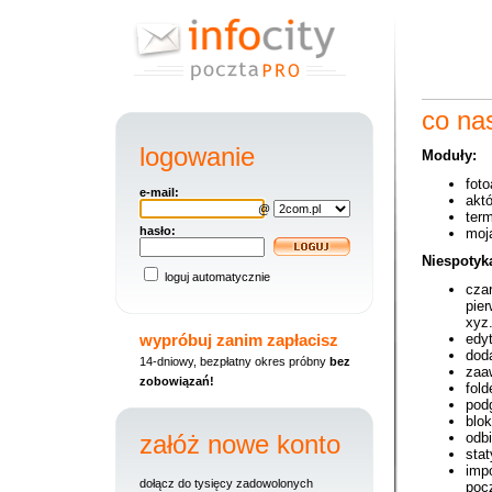
co na
logowanie
Moduły:
fot
e-mail:
aktó
@
term
hasło:
moj
Niespotyk
loguj automatycznie
czar
pier
xyz.
wypróbuj zanim zapłacisz
edy
dod
14-dniowy, bezpłatny okres próbny
bez
zaa
zobowiązań!
fol
pod
blo
załóż nowe konto
odb
stat
imp
dołącz do tysięcy zadowolonych
poc